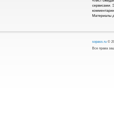
«лист ожида
сервисами. 
комментарии
Материалы д
sopass.ru
© 2
Все права з