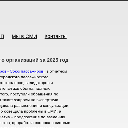
СП
Мы в СМИ
Контакты
о организаций за 2025 год
иров «Союз пассажиров»
в отчетном
ородского пассажирского
онтролеров, валидаторов и
включая жалобы на частных
 того, поступили обращения по
 а также запросы на экспертную
 давала разъяснения и консультации,
но освещала проблемы в СМИ, а
циатив – предложения по введению
етов, проработка вопроса о системе