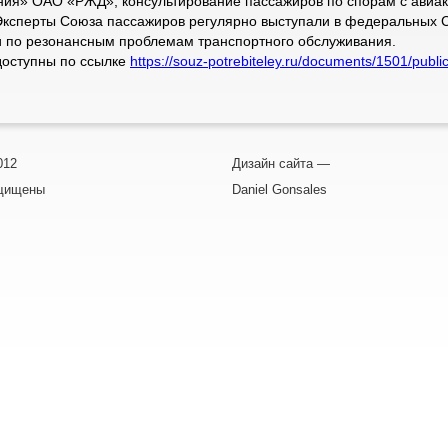
ния» ОАО «РЖД», консультирование пассажиров по спорам с авиа
Эксперты Союза пассажиров регулярно выступали в федеральных 
 по резонансным проблемам транспортного обслуживания.
оступны по ссылке
https://souz-potrebiteley.ru/documents/1501/publ
012
Дизайн сайта —
ащищены
Daniel Gonsales