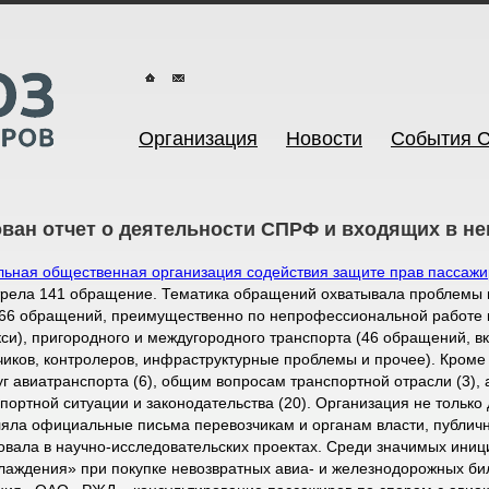
Организация
Новости
События 
ван отчет о деятельности СПРФ и входящих в нег
ьная общественная организация содействия защите прав пассаж
трела 141 обращение. Тематика обращений охватывала проблемы г
(66 обращений, преимущественно по непрофессиональной работе к
кси), пригородного и междугородного транспорта (46 обращений, 
чиков, контролеров, инфраструктурные проблемы и прочее). Кроме
уг авиатранспорта (6), общим вопросам транспортной отрасли (3),
портной ситуации и законодательства (20). Организация не только
ляла официальные письма перевозчикам и органам власти, публич
вовала в научно-исследовательских проектах. Среди значимых ини
лаждения» при покупке невозвратных авиа- и железнодорожных бил