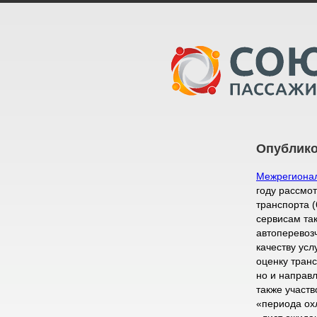
Опублико
Межрегионал
году рассмо
транспорта 
сервисам та
автоперевоз
качеству усл
оценку транс
но и направ
также участ
«периода ох