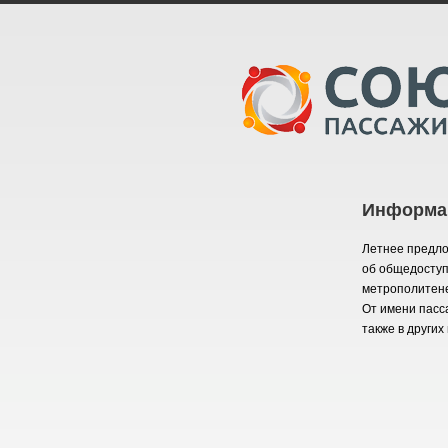
Информац
Летнее предл
об общедоступ
метрополитен
От имени пасс
также в других