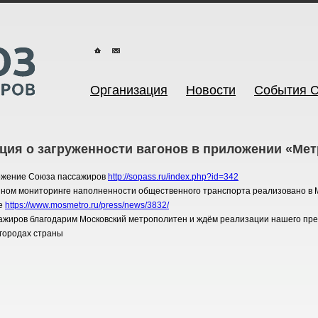
Организация
Новости
События 
ия о загруженности вагонов в приложении «Ме
ожение Союза пассажиров
http://sopass.ru/index.php?id=
342
ном мониторинге наполненности общественного транспорта реализовано в 
е
https://www.mosmetro.ru/press/
news/3832/
ажиров благодарим Московский метрополитен и ждём реализации нашего пред
 городах страны